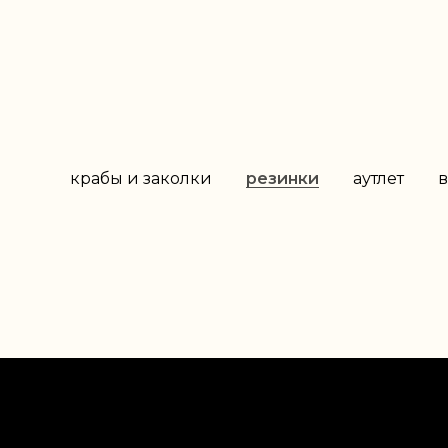
крабы и заколки
резинки
аутлет
в