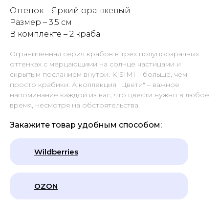
Оттенок – Яркий оранжевый
Размер – 3,5 см
В комплекте – 2 краба
Ограниченная серия крабов в трёх полупрозрачных
оттенках с мерцающими на солнце частицами и
скрытым посланием внутри. KISIMI – больше, чем
просто крабики. А коллекция "Цвети" – важное
напоминание каждой из вас, что цвести нужно в любое
время, несмотря на обстоятельства.
Закажите товар удобным способом:
Wildberries
OZON