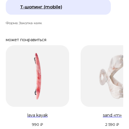
Т-шопинг (mobile)
Форма: Заколка-каяк
может понравиться
lava kayak
sand «m»
990
₽
2 590
₽