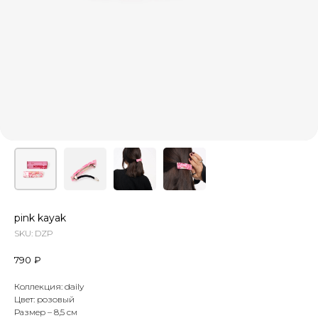
pink kayak
SKU:
DZP
790
₽
Коллекция: daily
Цвет: розовый
Размер
– 8,5 см