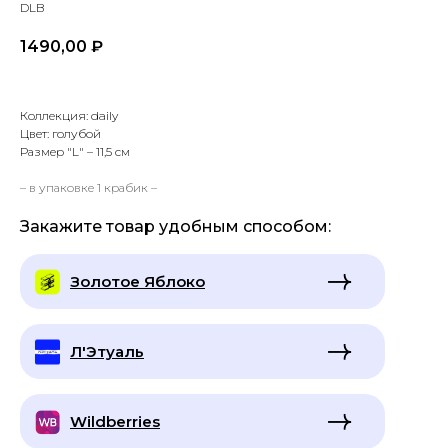
DLB
1490,00
₽
Коллекция: daily
Цвет: голубой
Размер "L"
– 11,5 см
– в упаковке 1 крабик –
Закажите товар удобным способом:
Золотое Яблоко
Л'Этуаль
Wildberries