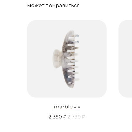
может понравиться
marble «l»
2 390
₽
2 790
₽