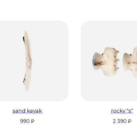
sand kayak
rocky "s"
990
₽
2 390
₽