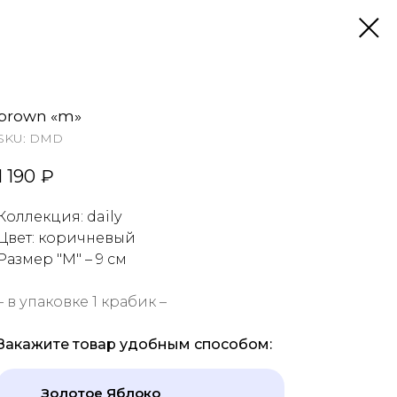
brown «m»
SKU:
DMD
1 190
₽
Коллекция: daily
Цвет: коричневый
Размер "М"
– 9 см
– в упаковке 1 крабик –
Закажите товар удобным способом:
Золотое Яблоко