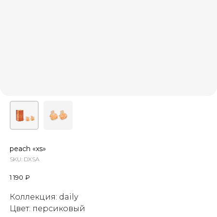
peach «xs»
SKU:
DXSA
1 190
₽
Коллекция: daily
Цвет: персиковый