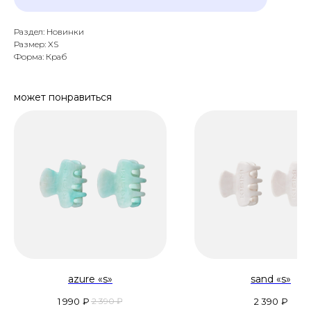
Раздел: Новинки
Размер: XS
Форма: Краб
может понравиться
azure «s»
sand «s»
1 990
₽
2 390
₽
2 390
₽