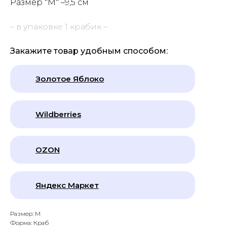
Размер "М"
–9,5 см
– в упаковке 1 крабик –
Закажите товар удобным способом:
Золотое Яблоко
Wildberries
OZON
Яндекс Маркет
Размер: M
Форма: Краб