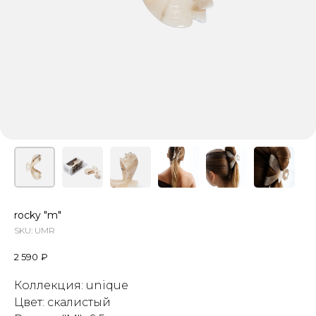
rocky "m"
SKU:
UMR
2 590
₽
Коллекция: unique
Цвет: с
калистый