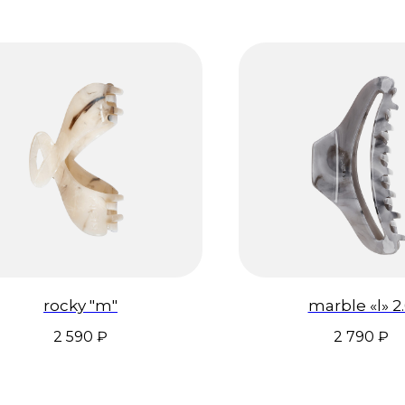
rocky "m"
marble «l» 2
2 590
₽
2 790
₽