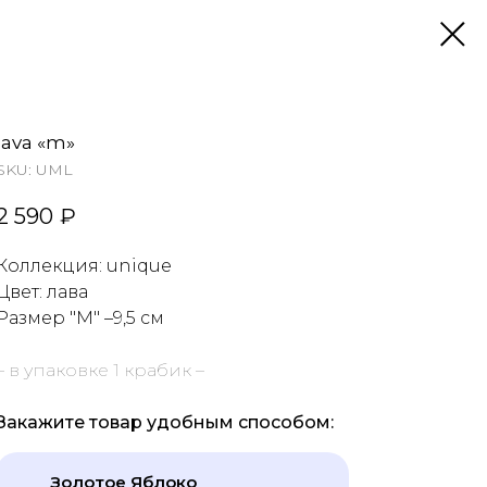
lava «m»
SKU:
UML
2 590
₽
Коллекция: unique
Цвет: лава
Размер "М"
–9,5 см
– в упаковке 1 крабик –
Закажите товар удобным способом:
Золотое Яблоко