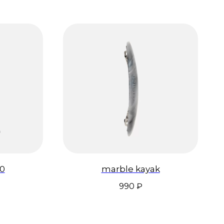
.0
marble kayak
990
₽