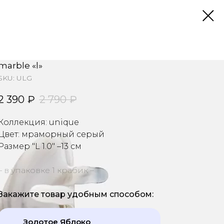
marble «l»
SKU:
ULG
2 390
₽
2 790
₽
Коллекция: unique
Цвет: мраморный серый
Размер "L 1.0"
–13 см
– в упаковке 1 крабик –
Закажите товар удобным способом:
Золотое Яблоко