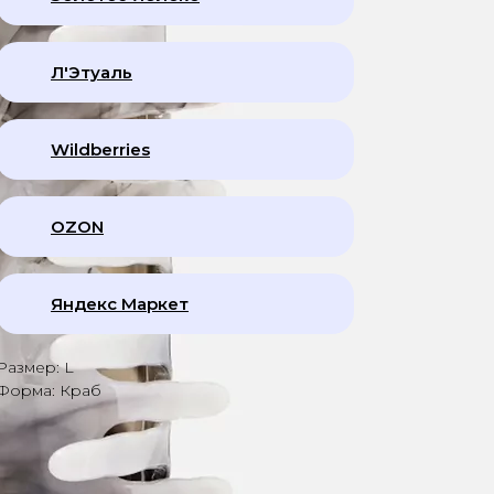
Л'Этуаль
Wildberries
OZON
Яндекс Маркет
Размер: L
Форма: Краб