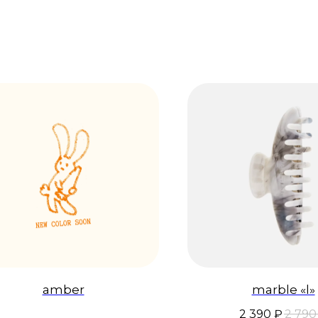
amber
marble «l»
2 390
₽
2 790