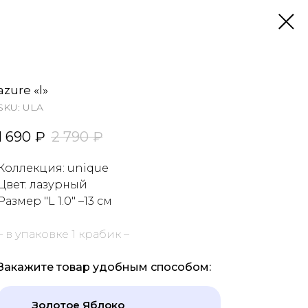
azure «l»
SKU:
ULA
1 690
₽
2 790
₽
Коллекция: unique
Цвет: лазурный
Размер "L 1.0"
–13 см
– в упаковке 1 крабик –
Закажите товар удобным способом:
Золотое Яблоко