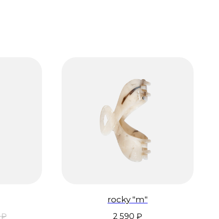
rocky "m"
₽
2 590
₽